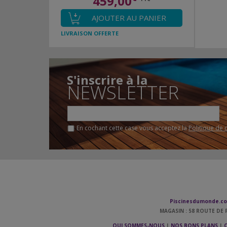
459,00
AJOUTER AU PANIER
LIVRAISON OFFERTE
S'inscrire à la
NEWSLETTER
En cochant cette case vous acceptez la
Politique de 
Piscinesdumonde.c
MAGASIN : 58 ROUTE DE P
QUI SOMMES-NOUS
|
NOS BONS PLANS
|
C