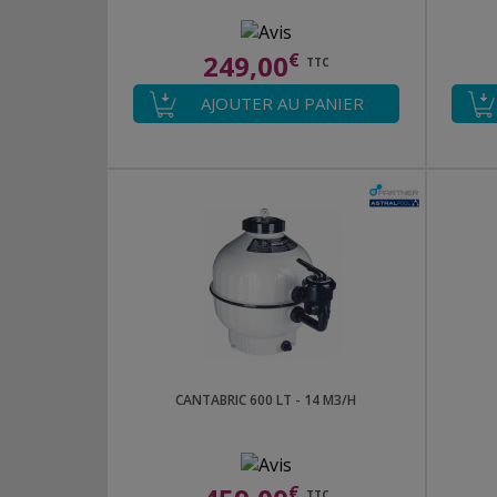
249,00
€
TTC
AJOUTER AU PANIER
CANTABRIC 600 LT - 14 M3/H
€
TTC