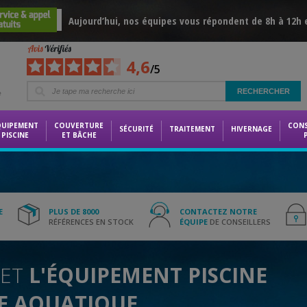
Aujourd’hui, nos équipes vous répondent de 8h à 12h 
4,6
/5
e
QUIPEMENT
COUVERTURE
CON
SÉCURITÉ
TRAITEMENT
HIVERNAGE
PISCINE
ET BÂCHE
E
PLUS DE 8000
CONTACTEZ NOTRE
RÉFÉRENCES EN STOCK
ÉQUIPE
DE CONSEILLERS
ET
L'ÉQUIPEMENT PISCINE
E AQUATIQUE