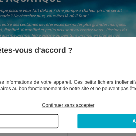
mpe piscine vous fait défaut ? Une pompe à chaleur piscine serait
nade ? Ne cherchez plus, vous êtes là où il faut !
x entre des centaines de références parmi les plus grandes marques.
ci, fiabilité, durabilité et petits prix sont au rendez-vous…Piscines du
larme piscine, filtre piscine ou peinture piscine, en plus de nos
u chauffage piscine.
 êtes-vous d'accord ?
s informations de votre appareil. Ces petits fichiers inoffens
aires au bon fonctionnement de notre site et ne peuvent pas êtr
Continuer sans accepter
A
ROBOT PISCINE PINGOUIN
IPOWER SHARK