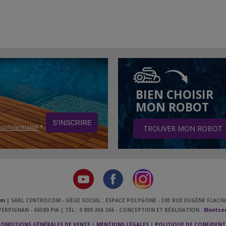
BIEN CHOISIR
MON ROBOT
confidentialité
*
TROUVER MON ROBOT
om
| SARL CENTROCOM - SIÈGE SOCIAL : ESPACE POLYGONE - 303 RUE EUGÈNE FLACHA
ERPIGNAN - 66380 PIA | TÉL.: 0 800 266 266 - CONCEPTION ET RÉALISATION :
Montser
ONDITIONS GÉNÉRALES DE VENTE
|
MENTIONS LÉGALES
|
POLITIQUE DE CONFIDENTI