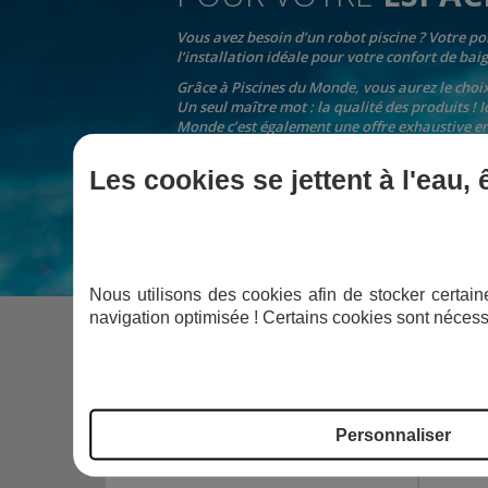
Vous avez besoin d’un robot piscine ? Votre po
l’installation idéale pour votre confort de baig
Grâce à Piscines du Monde, vous aurez le choi
Un seul maître mot : la qualité des produits ! I
Monde c’est également une offre exhaustive en a
gammes de robots piscine, filtration piscine o
Les cookies se jettent à l'eau,
Nous utilisons des cookies afin de stocker certaine
navigation optimisée ! Certains cookies sont nécess
Personnaliser
POWERLINE 1,5 CV - MONO - IE2 - 17,2 M3/H