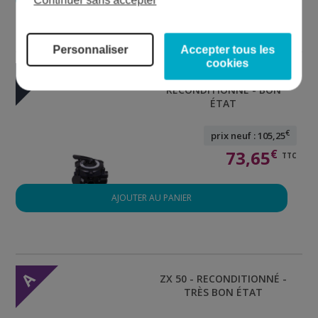
Continuer sans accepter
Personnaliser
Accepter tous les
cookies
B
VANNE MULTIVOIES TOP -
RECONDITIONNÉ - BON
ÉTAT
€
prix neuf : 105,25
73,65
€
TTC
AJOUTER AU PANIER
A
ZX 50 - RECONDITIONNÉ -
TRÈS BON ÉTAT