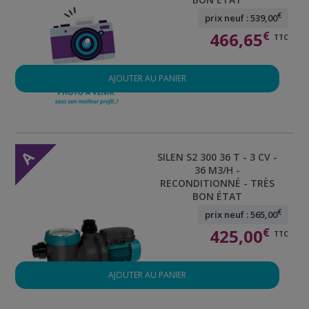
€
prix neuf : 539,00
466,65
€
TTC
AJOUTER AU PANIER
A
SILEN S2 300 36 T - 3 CV -
36 M3/H -
RECONDITIONNÉ - TRÈS
BON ÉTAT
€
prix neuf : 565,00
425,00
€
TTC
AJOUTER AU PANIER