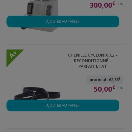
300,00
€
TTC
AJOUTER AU PANIER
A+
CHENILLE CYCLONIX X2 -
RECONDITIONNÉ -
PARFAIT ÉTAT
€
prix neuf : 62,86
50,00
€
TTC
AJOUTER AU PANIER