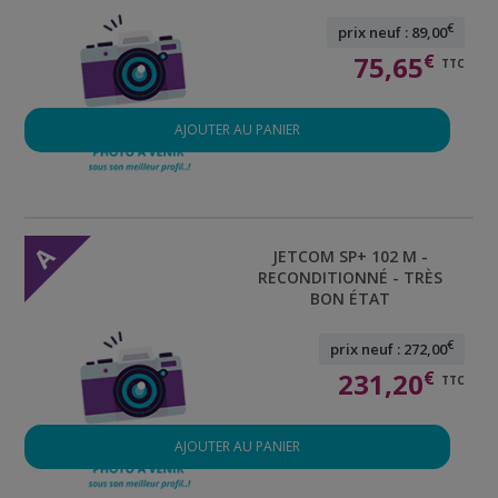
€
prix neuf : 89,00
75,65
€
TTC
AJOUTER AU PANIER
A
JETCOM SP+ 102 M -
RECONDITIONNÉ - TRÈS
BON ÉTAT
€
prix neuf : 272,00
231,20
€
TTC
AJOUTER AU PANIER