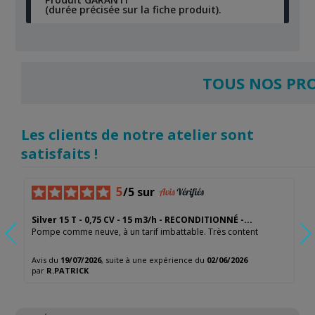
(durée précisée sur la fiche produit).
TOUS NOS PR
Les clients de notre atelier sont
satisfaits !
5
/5 sur
Silver 15 T - 0,75 CV - 15 m3/h - RECONDITIONNÉ -...
N
Pompe comme neuve, à un tarif imbattable. Très content
tr
Avis du
19/07/2026
, suite à une expérience du
02/06/2026
Av
par
R.PATRICK
p