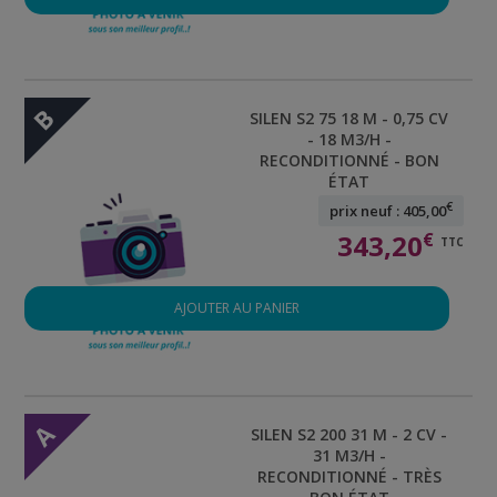
B
SILEN S2 75 18 M - 0,75 CV
- 18 M3/H -
RECONDITIONNÉ - BON
ÉTAT
€
prix neuf : 405,00
343,20
€
TTC
AJOUTER AU PANIER
A
SILEN S2 200 31 M - 2 CV -
31 M3/H -
RECONDITIONNÉ - TRÈS