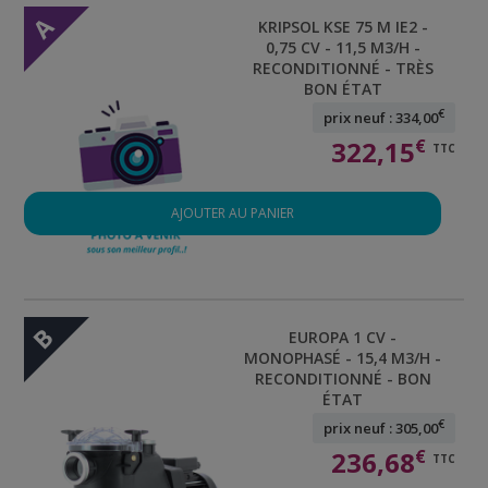
A
KRIPSOL KSE 75 M IE2 -
0,75 CV - 11,5 M3/H -
RECONDITIONNÉ - TRÈS
BON ÉTAT
€
prix neuf : 334,00
322,15
€
TTC
AJOUTER AU PANIER
B
EUROPA 1 CV -
MONOPHASÉ - 15,4 M3/H -
RECONDITIONNÉ - BON
ÉTAT
€
prix neuf : 305,00
236,68
€
TTC