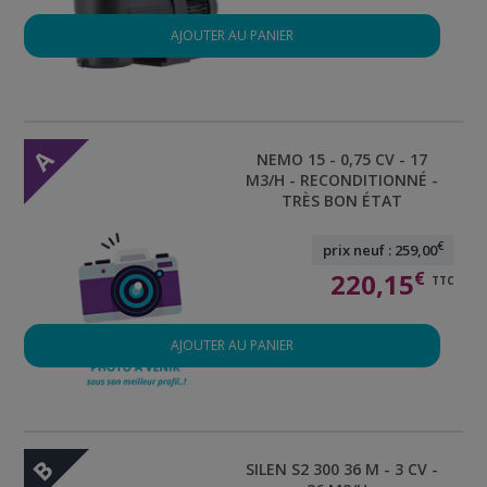
AJOUTER AU PANIER
A
NEMO 15 - 0,75 CV - 17
M3/H - RECONDITIONNÉ -
TRÈS BON ÉTAT
€
prix neuf : 259,00
220,15
€
TTC
AJOUTER AU PANIER
B
SILEN S2 300 36 M - 3 CV -