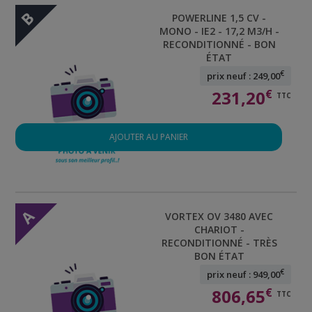
B
POWERLINE 1,5 CV -
MONO - IE2 - 17,2 M3/H -
RECONDITIONNÉ - BON
ÉTAT
€
prix neuf : 249,00
231,20
€
TTC
AJOUTER AU PANIER
A
VORTEX OV 3480 AVEC
CHARIOT -
RECONDITIONNÉ - TRÈS
BON ÉTAT
€
prix neuf : 949,00
806,65
€
TTC