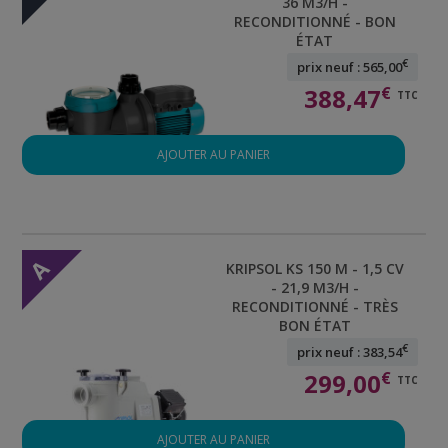
36 M3/H -
RECONDITIONNÉ - BON
ÉTAT
€
prix neuf : 565,00
388,47
€
TTC
AJOUTER AU PANIER
A
KRIPSOL KS 150 M - 1,5 CV
- 21,9 M3/H -
RECONDITIONNÉ - TRÈS
BON ÉTAT
€
prix neuf : 383,54
299,00
€
TTC
AJOUTER AU PANIER