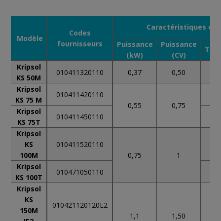
Caractéristiques éle
Codes
Modèle
fournisseurs
Puissance
Puissance
Ten
(kW)
(CV)
Kripsol
010411320110
0,37
0,50
230
KS 50M
Kripsol
010411420110
230
KS 75 M
0,55
0,75
Kripsol
010411450110
400
KS 75T
Kripsol
KS
010411520110
230
100M
0,75
1
Kripsol
010471050110
400
KS 100T
Kripsol
KS
010421120120E2
230
150M
1,1
1,50