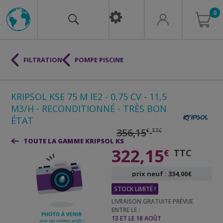
0
a
y
e
z
e
n
2X
P
FILTRATION
POMPE PISCINE
KRIPSOL KSE 75 M IE2 - 0,75 CV - 11,5
M3/H - RECONDITIONNÉ - TRÈS BON
ÉTAT
356,15
€
TTC
TOUTE LA GAMME KRIPSOL KS
322,15
€
TTC
prix neuf : 334,00€
STOCK LIMITÉ !
LIVRAISON GRATUITE PRÉVUE
ENTRE LE :
13 ET LE 18 AOÛT