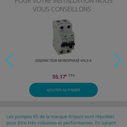
POUR VOTRE INSTALLATION NOUS
VOUS CONSEILLONS :
50 M
DISJONCTEUR MONOPHASÉ 4/6,3 A
KIT RAC
55,17
€
TTC
AJOUTER AU PANIER
Les pompes
KS de la marque Kripsol sont réputées
pour être très robustes et performantes. En optant