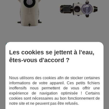
Les pompes Kripsol KS disponibles en deux versions
Les cookies se jettent à l'eau,
L’arbre moteur de la pompe n’est absolument pas en contact
êtes-vous d'accord ?
avec l’eau de la piscine. La conception de la
pompe Kripsol
KS
a été étudiée pour répondre aux normes de sécurité et de
performances les plus rigoureuses.
Nous utilisons des cookies afin de stocker certaines
Disponible en version monophasée 230 V ou triphasée 400 V
informations de votre appareil. Ces petits fichiers
pour s’adapter à votre circuit électrique, la
pompe de piscine
inoffensifs nous permettent de vous offrir une
Kripsol KS
est fabriquée avec des matériaux en fibre de verre.
expérience de navigation optimisée ! Certains
Elle est reconnue comme étant très résistante.
cookies sont nécessaires au bon fonctionnement de
notre site et ne peuvent pas être refusés.