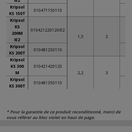
IE2
Kripsol
010471150110
400
KS 150T
Kripsol
KS
010421220120IE2
230
200M
1,5
2
IE2
Kripsol
010481250110
400
KS 200T
Kripsol
KS 300
010421420120
230
M
2,2
3
Kripsol
010481350110
400
KS 300T
* Pour la garantie de ce produit reconditionné, merci de
vous référer au bloc violet en haut de page.