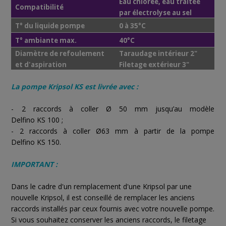
Eau chlorée, eau traitée
Compatibilité
par électrolyse au sel
T° du liquide pompe
0 à 35°C
T° ambiante max.
40°C
Diamètre de refoulement
Taraudage intérieur 2"
et d'aspiration
Filetage extérieur 3"
La pompe Kripsol KS est livrée avec :
- 2 raccords à coller Ø 50 mm jusqu’au modèle
Delfino KS 100 ;
- 2 raccords à coller Ø63 mm à partir de la pompe
Delfino KS 150.
IMPORTANT :
Dans le cadre d'un remplacement d'une Kripsol par une
nouvelle Kripsol, il est conseillé de remplacer les anciens
raccords installés par ceux fournis avec votre nouvelle pompe.
Si vous souhaitez conserver les anciens raccords, le filetage