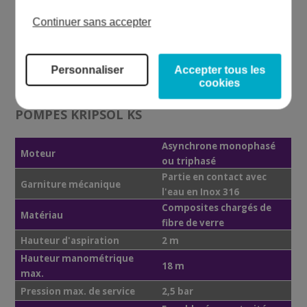
LES PLUS D'UNE FILTRATION KRIPSOL
Continuer sans accepter
+ Compatible tout type de piscine
+ Performante
+ Pompe fournie avec 2 raccords à coller
Personnaliser
Accepter tous les
cookies
CARACTÉRISTIQUES TECHNIQUES DES
POMPES KRIPSOL KS
Asynchrone monophasé
Moteur
ou triphasé
Partie en contact avec
Garniture mécanique
l'eau en Inox 316
Composites chargés de
Matériau
fibre de verre
Hauteur d'aspiration
2 m
Hauteur manométrique
18 m
max.
Pression max. de service
2,5 bar