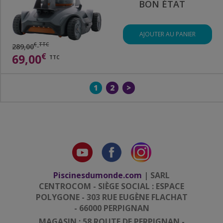
BON ÉTAT
AJOUTER AU PANIER
€
TTC
289,00
€
69,00
TTC
1
2
>
Piscinesdumonde.com
| SARL
CENTROCOM - SIÈGE SOCIAL : ESPACE
POLYGONE - 303 RUE EUGÈNE FLACHAT
- 66000 PERPIGNAN
MAGASIN : 58 ROUTE DE PERPIGNAN -