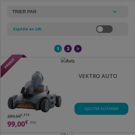
Expédié en 24h
1
2
>
VEKTRO AUTO
AJOUTER AU PANIER
€
TTC
289,00
€
99,00
TTC