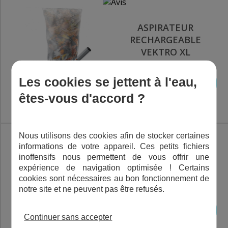
ASPIRATEUR
RECHARGEABLE
VEKTRO XL
Les cookies se jettent à l'eau,
AJOUTER AU PANIER
€
259,00
TTC
êtes-vous d'accord ?
Nous utilisons des cookies afin de stocker certaines
informations de votre appareil. Ces petits fichiers
BROSSE ASPIRATION
inoffensifs nous permettent de vous offrir une
CARRÉE
expérience de navigation optimisée ! Certains
cookies sont nécessaires au bon fonctionnement de
notre site et ne peuvent pas être refusés.
AJOUTER AU PANIER
Continuer sans accepter
€
5,40
TTC