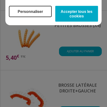
Personnaliser
Accepter tous les
cookies
PETITES BROSSES (X4)
AJOUTER AU PANIER
€
5,40
TTC
BROSSE LATÉRALE
DROITE+GAUCHE