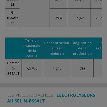
25
N-
35 A
BSSalt
35 g/h
120 m 3
35
Tension
Concentration
Régulation
Indi
maximale
en sel
de la
excès
de la
minimale
production
de
cellule
Gamme
4 g/ L
Oui
N-
7,5 Vcc
BSSALT
LES PIÈCES DÉTACHÉES :
ÉLECTROLYSEURS
AU SEL N-BSSALT