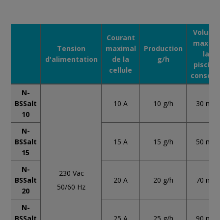
Volume
Courant
max de
Tension
maximal
Production
la
d'alimentation
de la
g/h
piscine
cellule
conseill
N-
10 A
BSSalt
10 g/h
30 m3
10
N-
15 A
BSSalt
15 g/h
50 m3
15
N-
230 Vac
20 A
BSSalt
20 g/h
70 m3
50/60 Hz
20
N-
25 A
BSSalt
25 g/h
90 m3