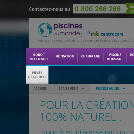
Contactez-nous au
+ de 50 ans d’expérience dans le domaine de la piscine et du bien-êtr
ROBOT
PISCINE
É
FILTRATION
CHAUFFAGE
NETTOYAGE
HORS-SOL
PIÈCES
DÉTACHÉES
ACCUEIL
TRAITEMENT
PISCINE AU SEL
POUR LA CRÉATIO
100% NATUREL !
Vous êtes intéressé par un tr