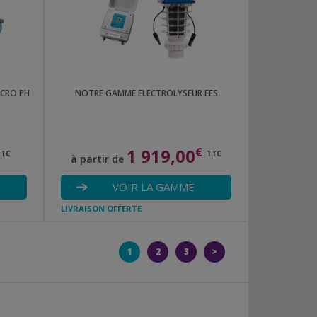
ICRO PH
NOTRE GAMME ELECTROLYSEUR EES
1 919,00
€
TTC
TTC
à partir de
VOIR LA GAMME
LIVRAISON OFFERTE
1
2
3
>