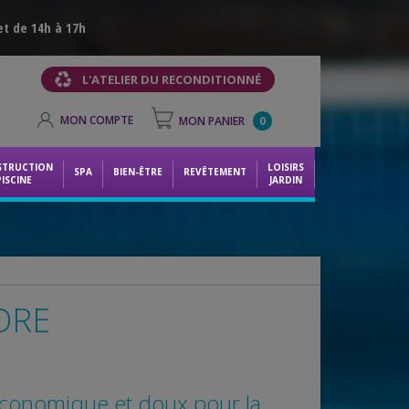
et de 14h à 17h
L'ATELIER DU RECONDITIONNÉ
MON COMPTE
MON PANIER
0
STRUCTION
LOISIRS
SPA
BIEN-ÊTRE
REVÊTEMENT
PISCINE
JARDIN
ORE
s économique et doux pour la