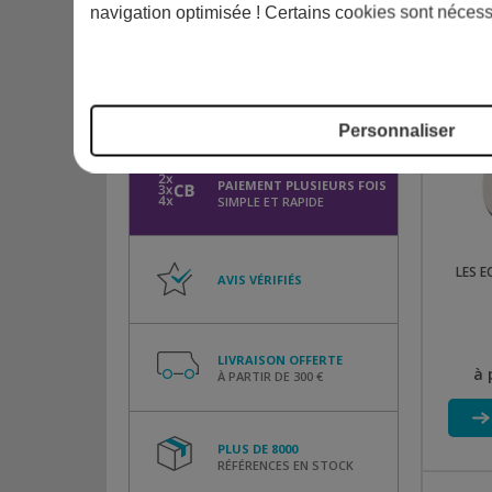
Enterrée
navigation optimisée ! Certains cookies sont nécess
Toutes
Hors-sol
Personnaliser
PAIEMENT PLUSIEURS FOIS
SIMPLE ET RAPIDE
LES E
AVIS VÉRIFIÉS
LIVRAISON OFFERTE
à 
À PARTIR DE 300 €
PLUS DE 8000
RÉFÉRENCES EN STOCK