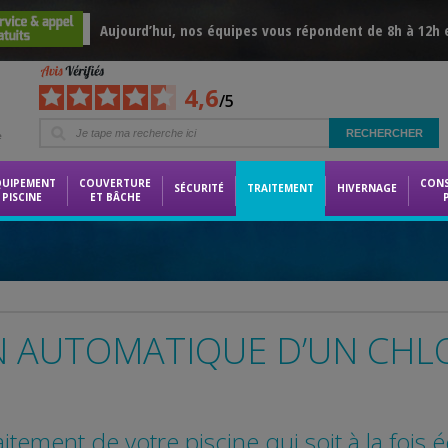
Aujourd’hui, nos équipes vous répondent de 8h à 12h 
4,6
/5
e
QUIPEMENT
COUVERTURE
CON
SÉCURITÉ
TRAITEMENT
HIVERNAGE
PISCINE
ET BÂCHE
N AUTOMATIQUE D’UN CHL
aitement de votre piscine qui soit à la foi