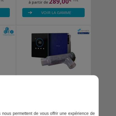
289,00
TTC
TTC
à partir de
VOIR LA GAMME
NOTRE GAMME CLEAR CONNECT
944,00
€
TTC
à partir de
R
VOIR LA GAMME
ifs nous permettent de vous offrir une expérience de