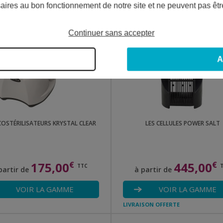
aires au bon fonctionnement de notre site et ne peuvent pas êtr
LIVRAISON OFFERTE
Continuer sans accepter
A
COSTÉRILISATEURS KRYSTAL CLEAR
LES CELLULES POWER SALT
175,00
€
445,00
€
TTC
partir de
à partir de
VOIR LA GAMME
VOIR LA GAMME
LIVRAISON OFFERTE