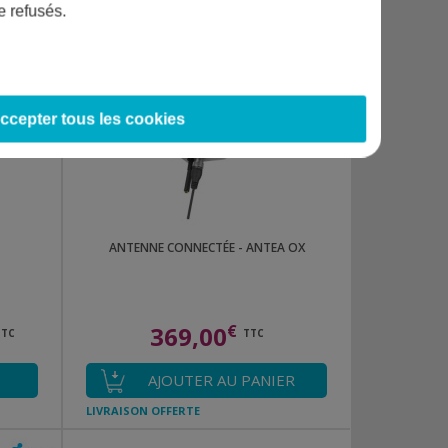
e refusés.
LIVRAISON OFFERTE
ccepter tous les cookies
ANTENNE CONNECTÉE - ANTEA OX
369,00
€
TTC
TTC
AJOUTER AU PANIER
LIVRAISON OFFERTE