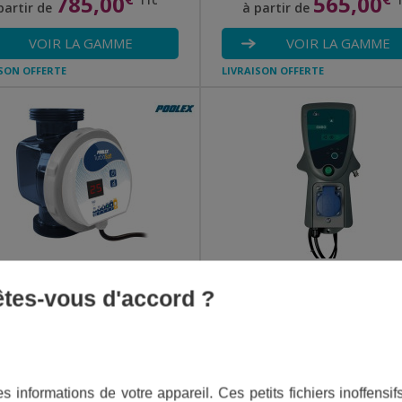
785,00
565,00
TTC
partir de
à partir de
VOIR LA GAMME
VOIR LA GAMME
ISON OFFERTE
LIVRAISON OFFERTE
NOTRE GAMME TURBO SALT
ANALYSEUR OXEO SP
 êtes-vous d'accord ?
225,00
€
405,00
€
TTC
TTC
partir de
VOIR LA GAMME
AJOUTER AU PANIE
s informations de votre appareil. Ces petits fichiers inoffens