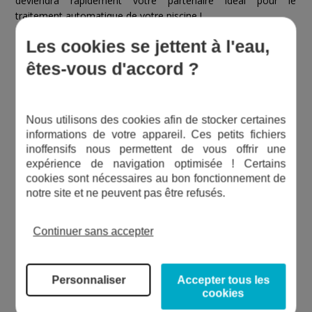
deviendra rapidement votre partenaire idéal pour le
traitement automatique de votre piscine !
Les cookies se jettent à l'eau,
LES PLUS DU TRAITEMENT AU SEL DE C.C.E.I
êtes-vous d'accord ?
+ Cellule lumineuse
+ Détecteur de débit intégré
+ Commandes ergonomiques
Nous utilisons des cookies afin de stocker certaines
+ Boîtier compact
informations de votre appareil. Ces petits fichiers
+ Détection de la couverture
inoffensifs nous permettent de vous offrir une
+ Production adaptée à la température de l'eau
expérience de navigation optimisée ! Certains
+ Cellule auto-nettoyante
cookies sont nécessaires au bon fonctionnement de
notre site et ne peuvent pas être refusés.
CARACTÉRISTIQUES TECHNIQUES DES
Continuer sans accepter
ELECTROLYSEURS ZELIA
Personnaliser
Accepter tous les
cookies