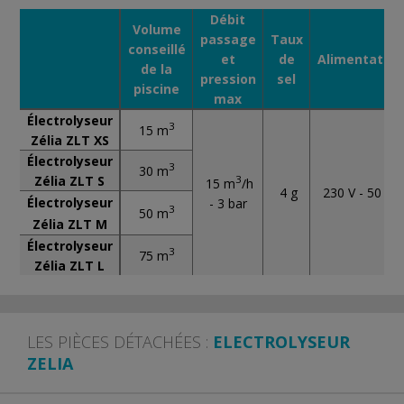
Débit
Volume
passage
Taux
conseillé
et
de
Alimentation
de la
pression
sel
piscine
max
Électrolyseur
3
15
m
Zélia ZLT XS
Électrolyseur
3
30 m
Zélia ZLT S
3
15 m
/h
4 g
230 V - 50 Hz
Électrolyseur
- 3 bar
3
50 m
Zélia ZLT M
Électrolyseur
3
75 m
Zélia ZLT L
LES PIÈCES DÉTACHÉES :
ELECTROLYSEUR
ZELIA