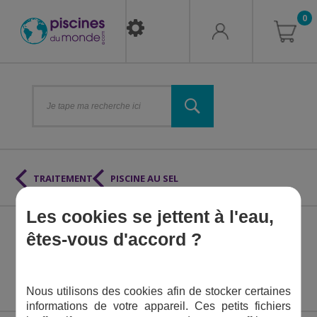
0
TRAITEMENT
PISCINE AU SEL
Les cookies se jettent à l'eau,
PIÈCES DÉTACHÉES
êtes-vous d'accord ?
ÉLECTROLYSEUR N-
BSSALT 15 G/H - 50 M3
Nous utilisons des cookies afin de stocker certaines
informations de votre appareil. Ces petits fichiers