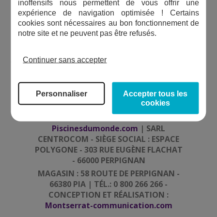
inoffensifs nous permettent de vous offrir une
expérience de navigation optimisée ! Certains
cookies sont nécessaires au bon fonctionnement de
PIÈCE D'ORIGINE
notre site et ne peuvent pas être refusés.
CELLULE RP15/3-5
Continuer sans accepter
Personnaliser
Accepter tous les
cookies
Piscinesdumonde.com
| SARL
CENTROCOM - SIÈGE SOCIAL : ESPACE
POLYGONE - 303 RUE EUGÈNE FLACHAT
- 66000 PERPIGNAN
MAGASIN : 58 ROUTE DE PERPIGNAN -
66380 PIA | TÉL.: 0 800 266 266 -
CONCEPTION ET RÉALISATION :
Montserrat-communication.com