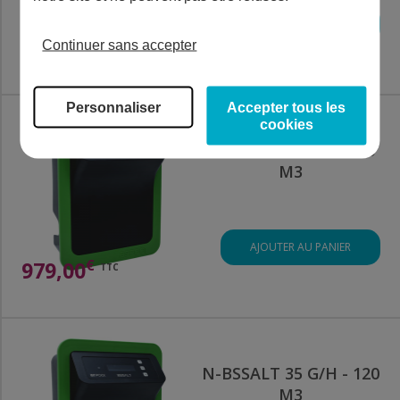
AJOUTER AU PANIER
€
1 019,00
Continuer sans accepter
TTC
Personnaliser
Accepter tous les
cookies
N-BSSALT 20 G/H - 70
M3
AJOUTER AU PANIER
€
979,00
TTC
N-BSSALT 35 G/H - 120
M3