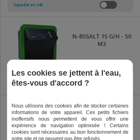
Expédié en 24h
N-BSSALT 15 G/H - 50
M3
AJOUTER AU PANIER
Les cookies se jettent à l'eau,
€
785,00
TTC
êtes-vous d'accord ?
Nous utilisons des cookies afin de stocker certaines
informations de votre appareil. Ces petits fichiers
N-BSSALT 25 G/H - 90
inoffensifs nous permettent de vous offrir une
M3
expérience de navigation optimisée ! Certains
cookies sont nécessaires au bon fonctionnement de
notre site et ne peuvent pas être refusés.