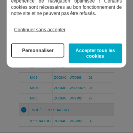
expérience de navigation optimisée ! Certains
À RÉPARER
DU PRODUIT
VUE ÉCLATÉE
cookies sont nécessaires au bon fonctionnement de
notre site et ne peuvent pas être refusés.
MODÈLE : GAMME T
Continuer sans accepter
T3
ZODIAC
W70674
12
T5 DUO
ZODIAC
W78046
16
REMPLACE LA RÉF. W70
Personnaliser
Accepter tous les
MODÈLE : ROBOTS MX
cookies
MX 9
ZODIAC
WS000033
26
MX 8
ZODIAC
W70668
26
MX 10
ZODIAC
WS000075
24
MX 6
ZODIAC
W79102
27
MODÈLE : X7 QUATTRO
X7 QUATTRO
ZODIAC
W77000
4