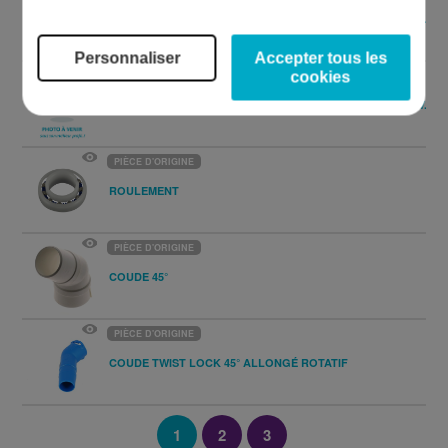
DISPOSITIF DE COMMANDE DE DIRECTION CÔTÉ A MX10 V.2
Personnaliser
Accepter tous les
cookies
PIÈCE D'ORIGINE
DISPOSITIF DE COMMANDE DE DIRECTION CÔTÉ B MX10 V.2
PIÈCE D'ORIGINE
ROULEMENT
PIÈCE D'ORIGINE
COUDE 45°
PIÈCE D'ORIGINE
COUDE TWIST LOCK 45° ALLONGÉ ROTATIF
1
2
3