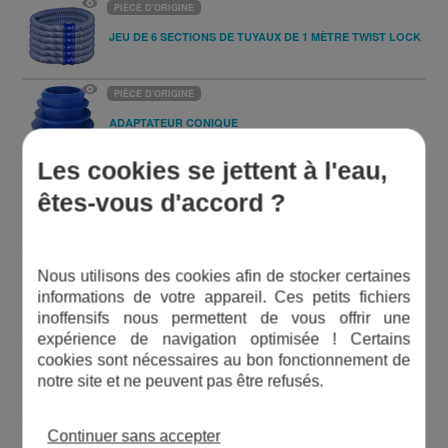
PIÈCE D'ORIGINE
JEU DE 6 SECTIONS DE TUYAUX DE 1 MÈTRE TWIST LOCK
PIÈCE D'ORIGINE
ADAPTATEUR CONIQUE
Les cookies se jettent à l'eau,
PIÈCE D'ORIGINE
êtes-vous d'accord ?
ARBRE D'ENTRAÎNEMENT MX10
PIÈCE D'ORIGINE
Nous utilisons des cookies afin de stocker certaines
BROSSE MX10 SILVER (X4)
informations de votre appareil. Ces petits fichiers
inoffensifs nous permettent de vous offrir une
expérience de navigation optimisée ! Certains
PIÈCE D'ORIGINE
cookies sont nécessaires au bon fonctionnement de
notre site et ne peuvent pas être refusés.
ASSEMBLAGE D'ENTRÉE MX10
Continuer sans accepter
PIÈCE D'ORIGINE