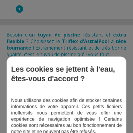
1
Besoin d'un
tuyau de piscine
résistant et
extra
flexible
? Choisissez
le
Triflex d'AstralPool
à
tête
tournante
! Extrêmement résistant et de très bonne
qualité, c'est le tuyau de piscine qu'il vous faut.
Les cookies se jettent à l'eau,
POURQUOI CHOISIR CE TUYAU TRIFLEX
êtes-vous d'accord ?
D'ASTRALPOOL ?
Nous utilisons des cookies afin de stocker certaines
Un
tuyau flottant
très bien conçu
informations de votre appareil. Ces petits fichiers
inoffensifs nous permettent de vous offrir une
expérience de navigation optimisée ! Certains
Ce
tuyau de piscine
est bien pensé : Son embout
swivel
est
cookies sont nécessaires au bon fonctionnement de
rotatif, ce qui permet d'éviter les coudures/pliures du tuyau et
notre site et ne peuvent pas être refusés.