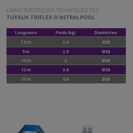
CARACTÉRISTIQUES TECHNIQUES DES
TUYAUX TRIFLEX D'ASTRALPOOL
Diamètres
Longueurs
Poids (kg)
Ø38
7.5 m
2.4
Ø38
9 m
2.9
Ø38
10 m
3
Ø38
12 m
3.6
Ø38
15 m
4.6