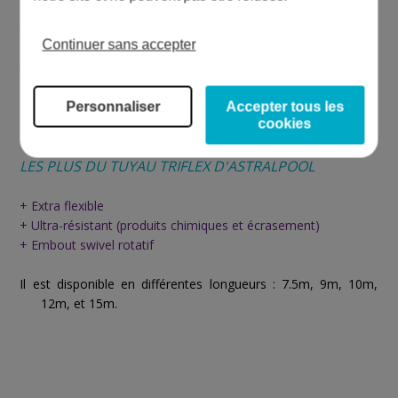
donc son endommagement. Le corps du tuyau flottant est en
une pièce, il n'y a aucune soudure ni même de colle, ce qui
Continuer sans accepter
garantit une excellente flexibilité ainsi qu'une très haute
robustesse. Il résiste ainsi fortement à l'écrasement, ainsi
qu'aux produits chimiques. Il est stable aux UV et sa qualité a
été contrôlée et testée en usine. Fabriqué en belgique, vous
Personnaliser
Accepter tous les
cookies
êtes garantis d'une excellente production.
LES PLUS DU TUYAU TRIFLEX D'ASTRALPOOL
+ Extra flexible
+ Ultra-résistant (produits chimiques et écrasement)
+ Embout swivel rotatif
Il est disponible en différentes longueurs : 7.5m, 9m, 10m,
12m, et 15m.