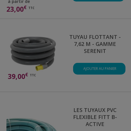
à partir de
€
23,00
TTC
TUYAU FLOTTANT -
7,62 M - GAMME
SERENIT
AJOUTER AU PANIER
€
39,00
TTC
LES TUYAUX PVC
FLEXIBLE FITT B-
ACTIVE