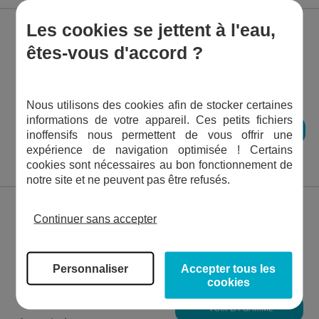
Les cookies se jettent à l'eau,
êtes-vous d'accord ?
TUBE PVC SOUPLE
BLANC - D50 - 25ML
Nous utilisons des cookies afin de stocker certaines
informations de votre appareil. Ces petits fichiers
AJOUTER AU PANIER
inoffensifs nous permettent de vous offrir une
€
226,98
TTC
expérience de navigation optimisée ! Certains
cookies sont nécessaires au bon fonctionnement de
notre site et ne peuvent pas être refusés.
Continuer sans accepter
NOTRE GAMME
TUYAUX FLOTTANTS
AVEC EMBOUTS D38
Personnaliser
Accepter tous les
cookies
VOIR LA GAMME