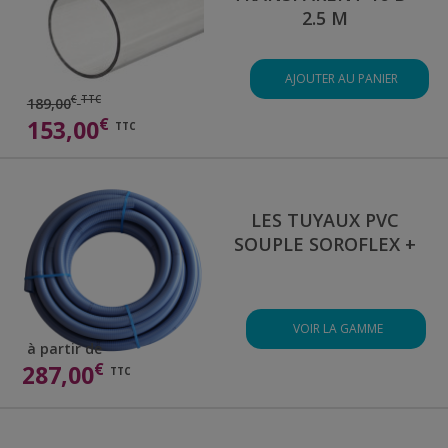
2.5 M
AJOUTER AU PANIER
€
TTC
189,00
€
153,00
TTC
LES TUYAUX PVC
SOUPLE SOROFLEX +
VOIR LA GAMME
à partir de
€
287,00
TTC