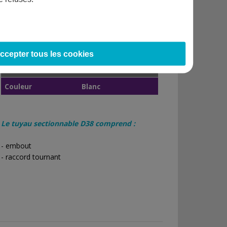
CARACTÉRISTIQUES TECHNIQUES DU
TUYAU SECTIONNABLE D38
Sectionnable
24 longueurs d'1,5m
ccepter tous les cookies
Diamètre
38 mm
Couleur
Blanc
Le tuyau sectionnable D38 comprend :
- embout
- raccord tournant