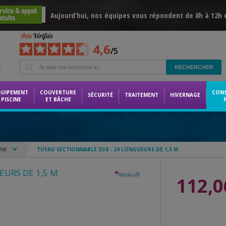
Aujourd’hui, nos équipes vous répondent de 8h à 12h 
4,6
/5
e
QUIPEMENT
COUVERTURE
CON
SÉCURITÉ
TRAITEMENT
HIVERNAGE
PISCINE
ET BÂCHE
INE
TUYAU SECTIONNABLE D38 - 24 LONGUEURS DE 1,5 M
EURS DE 1,5 M
112,0