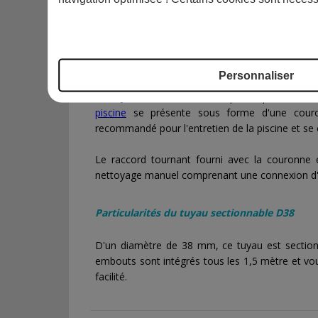
Tuyaux flottant sectionnable pour l'entret
POURQUOI S'ÉQUIPER DE TUYAUX STANDA
Personnaliser
Le
tuyau sectionnable
d'Aqualux que vous ret
piscine
se présente sous forme d'une couron
recommandé pour l'entretien de la piscine et se 
Le raccord tournant fourni avec la couronne 
nettoyage manuel comprenant une connexion d
Particularités du tuyau sectionnable D38
D'un diamètre de 38 mm, ce tuyau est sectionn
embouts sont intégrés tous les 1,5 mètre et vou
facilité.