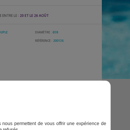
 ENTRE LE :
20 ET LE 26 AOÛT
OUPLE
DIAMÈTRE :
Ø38
RÉFÉRENCE :
200136
ifs nous permettent de vous offrir une expérience de
e refusés.