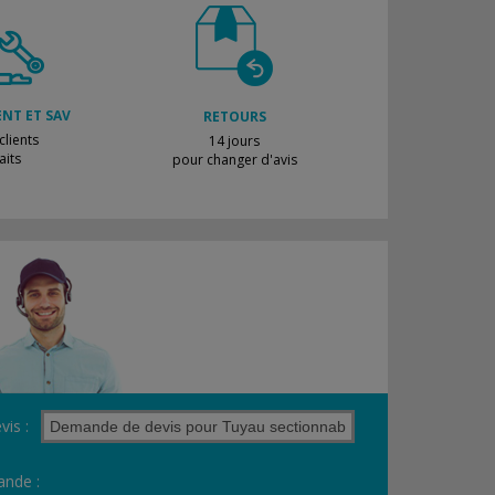
ENT ET SAV
RETOURS
lients
14 jours
aits
pour changer d'avis
vis :
nde :