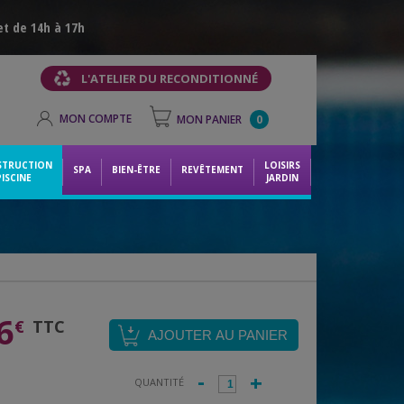
et de 14h à 17h
L'ATELIER DU RECONDITIONNÉ
MON COMPTE
MON PANIER
0
STRUCTION
LOISIRS
SPA
BIEN-ÊTRE
REVÊTEMENT
PISCINE
JARDIN
6
€
TTC
-
+
QUANTITÉ