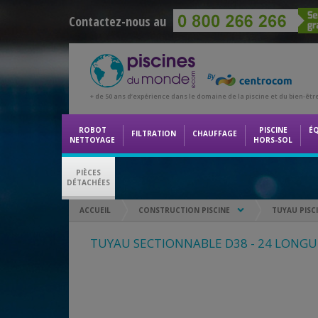
Contactez-nous au
+ de 50 ans d’expérience dans le domaine de la piscine et du bien-êtr
ROBOT
PISCINE
É
FILTRATION
CHAUFFAGE
NETTOYAGE
HORS-SOL
PIÈCES
DÉTACHÉES
ACCUEIL
CONSTRUCTION PISCINE
TUYAU PISC
TUYAU SECTIONNABLE D38 - 24 LONGU