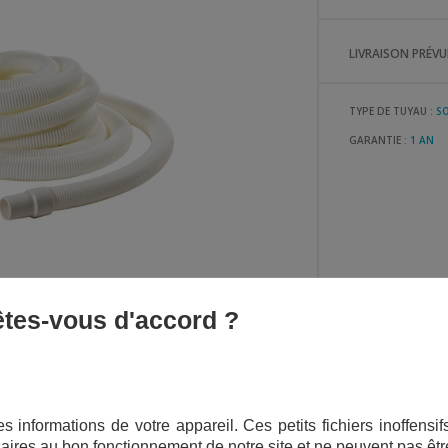
LIVRAISON PRÉVUE
TYPE DE TUYAU :
S
GARANTIE :
1 AN
 êtes-vous d'accord ?
s informations de votre appareil. Ces petits fichiers inoffens
aires au bon fonctionnement de notre site et ne peuvent pas êtr