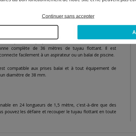
ien de la piscine.
Continuer sans accepter
RD PISCINE ?
A
rouvez parmi nos propositions liées à la
construction d'une
ne complète de 36 mètres de tuyau flottant. Il est
connecte facilement à un aspirateur ou un balai de piscine.
est compatible aux prises balai et à tout équipement de
'un diamètre de 38 mm.
able en 24 longueurs de 1,5 mètre, c'est-à-dire que des
s pouvez les défaire et recouper le tuyau flottant en toute