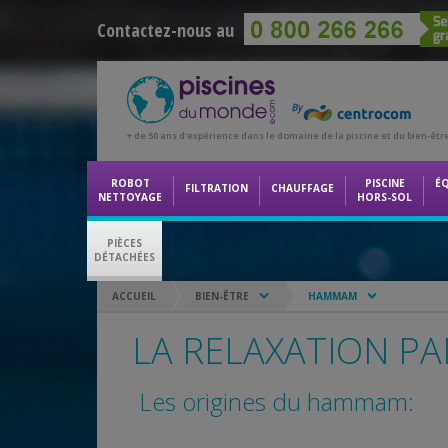
Contactez-nous au
+ de 50 ans d’expérience dans le domaine de la piscine et du bien-êtr
ROBOT
PISCINE
É
FILTRATION
CHAUFFAGE
NETTOYAGE
HORS-SOL
PIÈCES
DÉTACHÉES
ACCUEIL
BIEN-ÊTRE
HAMMAM
LA RELAXATION P
Les origines du hammam: