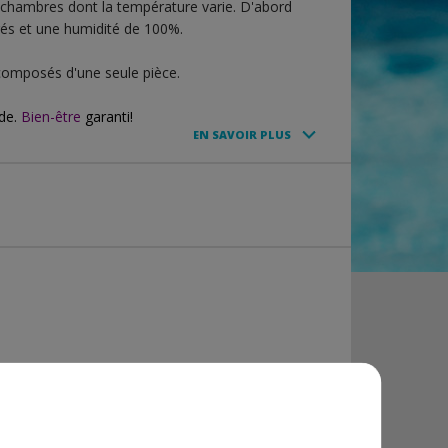
chambres dont la température varie. D'abord
rés et une humidité de 100%.
 composés d'une seule pièce.
de.
Bien-être
garanti!
EN SAVOIR PLUS