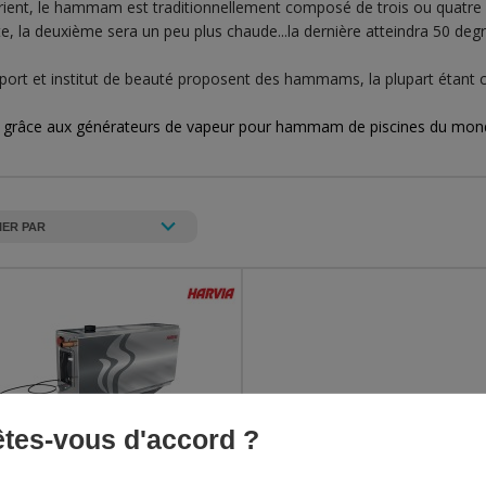
ient, le hammam est traditionnellement composé de trois ou quatre 
, la deuxième sera un peu plus chaude...la dernière atteindra 50 deg
sport et institut de beauté proposent des hammams, la plupart étant
m
grâce aux générateurs de vapeur pour hammam de piscines du mon
 êtes-vous d'accord ?