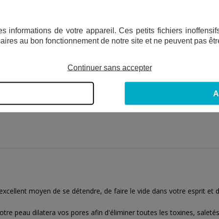
S GÉNÉRATEURS DE VAPEUR HGX
s informations de votre appareil. Ces petits fichiers inoffens
aires au bon fonctionnement de notre site et ne peuvent pas êtr
2 325,00
€
TTC
artir de
Continuer sans accepter
VOIR LA GAMME
ISON OFFERTE
A
ellent moyen de se détendre, de faire le vide dans votre esprit et d'
otre peau dilatera vos pores afin d'éliminer toutes les toxines, saletés