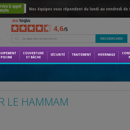
Nos équipes vous répondent du lundi au vendredi de 8
4,6
/5
e
QUIPEMENT
COUVERTURE
CON
SÉCURITÉ
TRAITEMENT
HIVERNAGE
PISCINE
ET BÂCHE
AR LE HAMMAM