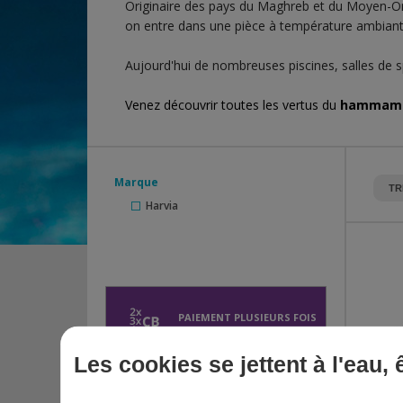
Originaire des pays du Maghreb et du Moyen-Or
on entre dans une pièce à température ambiante
Aujourd'hui de nombreuses piscines, salles de 
Venez découvrir toutes les vertus du
hamma
Marque
Harvia
PAIEMENT PLUSIEURS FOIS
SIMPLE ET RAPIDE
Les cookies se jettent à l'eau,
AVIS VÉRIFIÉS