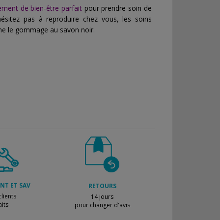
ement de bien-être parfait
pour prendre soin de
N'hésitez pas à reproduire chez vous, les soins
me le gommage au savon noir.
ENT ET SAV
RETOURS
lients
14 jours
aits
pour changer d'avis