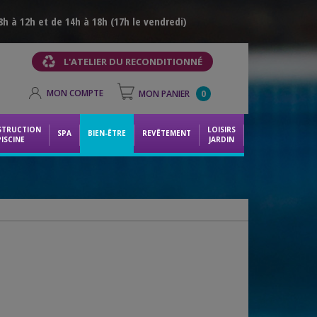
h à 12h et de 14h à 18h (17h le vendredi)
L'ATELIER DU RECONDITIONNÉ
MON COMPTE
MON PANIER
0
STRUCTION
LOISIRS
SPA
BIEN-ÊTRE
REVÊTEMENT
PISCINE
JARDIN