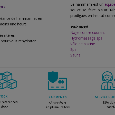
Le hammam est un
équip
m :
soi et se faire plaisir. 
prodigués en institut com
e séance de hammam et en
 moins une heure.
Voir aussi
Nage contre courant
ésaltérer.
Hydromassage spa
 pour vous réhydrater.
Vélo de piscine
Spa
Sauna
TOCK
SERVICE CLI
PAIEMENTS
0 références
88% de c
Sécurisés et
 stock
satisf
en plusieurs fois