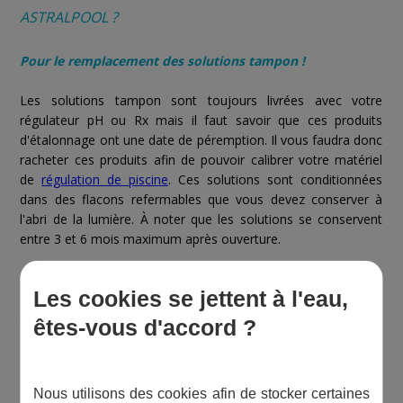
ASTRALPOOL ?
Pour le remplacement des solutions tampon !
Les solutions tampon sont toujours livrées avec votre
régulateur pH ou Rx mais il faut savoir que ces produits
d'étalonnage ont une date de péremption. Il vous faudra donc
racheter ces produits afin de pouvoir calibrer votre matériel
de
régulation de piscine
. Ces solutions sont conditionnées
dans des flacons refermables que vous devez conserver à
l'abri de la lumière. À noter que les solutions se conservent
entre 3 et 6 mois maximum après ouverture.
LES PLUS DES PRODUITS D'ÉTALONNAGE
Les cookies se jettent à l'eau,
ASTRALPOOL
êtes-vous d'accord ?
+ Adaptés aux régulateurs de la marque
+ Format idéal
Nous utilisons des cookies afin de stocker certaines