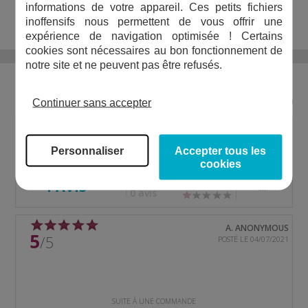
informations de votre appareil. Ces petits fichiers
inoffensifs nous permettent de vous offrir une
expérience de navigation optimisée ! Certains
cookies sont nécessaires au bon fonctionnement de
notre site et ne peuvent pas être refusés.
LES AVIS DE NOS CLIENTS
Conditions de publication des avis clients
Continuer sans accepter
5,0
1 avis
NOTE :
/5
0 avis
Personnaliser
Accepter tous les
0 avis
cookies
BASÉE SUR
0 avis
1 AVIS
0 avis
A. ANONYMOUS
5
/5
POSTÉ LE 04/07/2021
SUITE À UNE COMMANDE