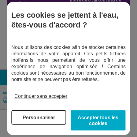
Boîte de 8 cartouches de
Conditionnement
125 G
Les cookies se jettent à l'eau,
Dissolution dans écumoire
2 cycles de filtration
à 28°
complets
êtes-vous d'accord ?
pH d'une solution à 1%
5 maximum
- Piscine de 10 à 50 m3 : 1
pastille
Nous utilisons des cookies afin de stocker certaines
Dosage* (tous les 10
- Piscine de 50 à 100 m3 : 2
informations de votre appareil. Ces petits fichiers
jours)
pastilles
inoffensifs nous permettent de vous offrir une
- Piscine de 100 à 150 m3 : 3
expérience de navigation optimisée ! Certains
pastilles
cookies sont nécessaires au bon fonctionnement de
notre site et ne peuvent pas être refusés.
Bon à savoir :
Continuer sans accepter
Bien vérifier le mode d'emploi et les consignes de votre
équipement de filtration. Certains ne tolèrent pas tous les
floculants (
filtration à cartouche
plus particulièrement,
Personnaliser
Accepter tous les
zéolite
).
cookies
Se reporter aux consignes d'utilisation mentionnées sur