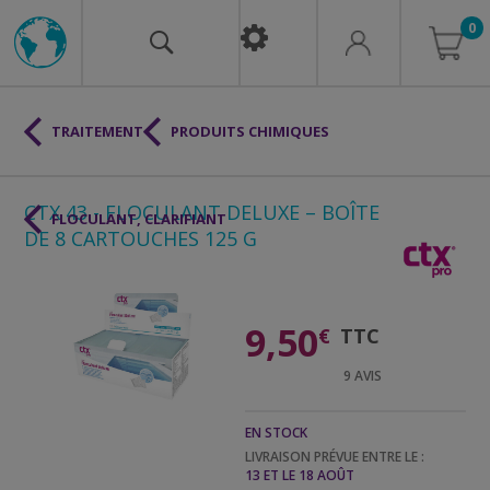
0
TRAITEMENT
PRODUITS CHIMIQUES
CTX 43 - FLOCULANT DELUXE – BOÎTE
FLOCULANT, CLARIFIANT
DE 8 CARTOUCHES 125 G
9,50
€
TTC
9
AVIS
EN STOCK
LIVRAISON PRÉVUE ENTRE LE :
13 ET LE 18 AOÛT