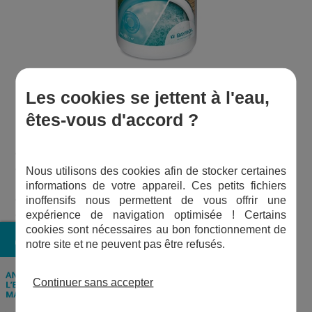
Les cookies se jettent à l'eau,
êtes-vous d'accord ?
Le chlore choc s'utilise aussi lorsque votre eau est trouble et
que le taux de chlore est très faible, le but est de rétablir un
environnement sain. Utilisez les granulés de chlore
Easy Pool
Nous utilisons des cookies afin de stocker certaines
& Spa
lorsque des algues se développent, la chloration choc
informations de votre appareil. Ces petits fichiers
est un remède efficace. Enfin, il s'utilise très bien après
inoffensifs nous permettent de vous offrir une
d'éventuelles intempéries affectant votre bassin.
expérience de navigation optimisée ! Certains
cookies sont nécessaires au bon fonctionnement de
notre site et ne peuvent pas être refusés.
Le Chlore choc granulés, Easy Pool & Spa avec parcimonie
Continuer sans accepter
C'est ce qu'on appelle aussi du chlore non stabilisé ! Ici, sous
forme granulaire de chlore, il est plus souvent utilisé pour un