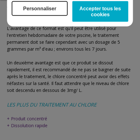
traitement choc ! C'est pourquoi, Bayrol recommande de
verser le produit (devant la buse de refoulement) pour 20
Personnaliser
Accepter tous les
grammes de granulés par m³ d'eau.
cookies
L'avantage de ce format est qu'il peut être utilisé pour
l'entretien hebdomadaire de votre piscine, le traitement
permanent doit se faire cependant avec un dosage de 5
grammes par m³ d'eau ; environs tous les 7 jours.
Un deuxième avantage est que ce produit se dissout
rapidement, il est recommandé de ne pas se baigner de suite
après le traitement, le chlore concentré peut avoir des effets
néfastes sur la santé. Il faut attendre que le niveau de chlore
soit descendu en dessous de 3mg/ L.
LES PLUS DU TRAITEMENT AU CHLORE
+ Produit concentré
+ Dissolution rapide