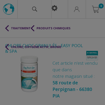
0
TRAITEMENT
PRODUITS CHIMIQUES
CHLORE CHOC GRANULÉS - EASY POOL
CHLORE, OXYGÈNE ACTIF, BROME
& SPA
Cet article n’est vendu
que dans
notre magasin situé :
58 route de
Perpignan - 66380
PIA