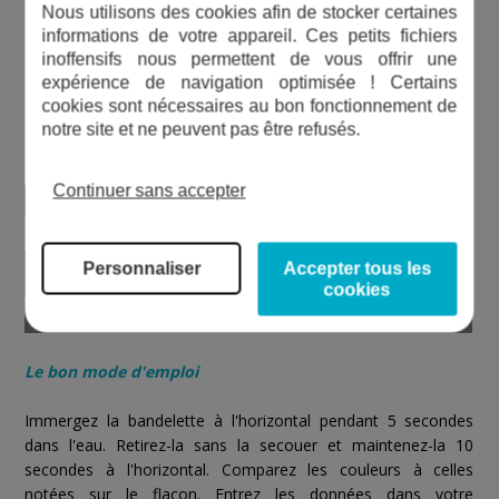
Nous utilisons des cookies afin de stocker certaines
informations de votre appareil. Ces petits fichiers
inoffensifs nous permettent de vous offrir une
expérience de navigation optimisée ! Certains
cookies sont nécessaires au bon fonctionnement de
CARACTÉRISTIQUES TECHNIQUES DU
notre site et ne peuvent pas être refusés.
BLUE CHECK
Continuer sans accepter
Nombre de bandelettes
50
Nombre de mesures
5
Utilisation avec
Personnaliser
Accepter tous les
Oui
application
cookies
Application gratuite
Oui
Le bon mode d'emploi
Immergez la bandelette à l'horizontal pendant 5 secondes
dans l'eau. Retirez-la sans la secouer et maintenez-la 10
secondes à l'horizontal. Comparez les couleurs à celles
notées sur le flacon. Entrez les données dans votre