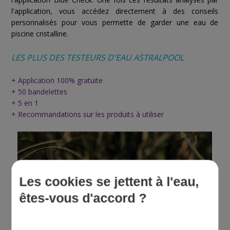
l'application, vous accédez directement à des conseils
personnalisés pour vous permette de garder une eau de
piscine cristalline.
LES PLUS DES TESTEURS D'EAU ASTRALPOOL
+ Application 100% gratuite
+ 50 bandelettes
+ 5 en 1
+ Recommandations sur les produits à utiliser
Les cookies se jettent à l'eau,
êtes-vous d'accord ?