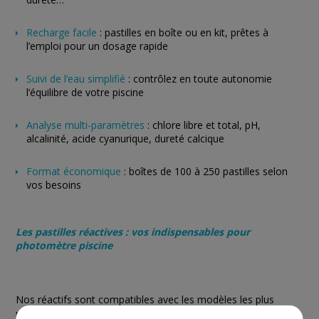
Recharge facile
: pastilles en boîte ou en kit, prêtes à
l’emploi pour un dosage rapide
Suivi de l’eau simplifié
: contrôlez en toute autonomie
l’équilibre de votre piscine
Analyse multi-paramètres
: chlore libre et total, pH,
alcalinité, acide cyanurique, dureté calcique
Format économique
: boîtes de 100 à 250 pastilles selon
vos besoins
Les pastilles réactives : vos indispensables pour
photomètre piscine
Nos réactifs sont compatibles avec les modèles les plus
répandus : Scuba II, PC Checkit, Checkit Direct, MD100,