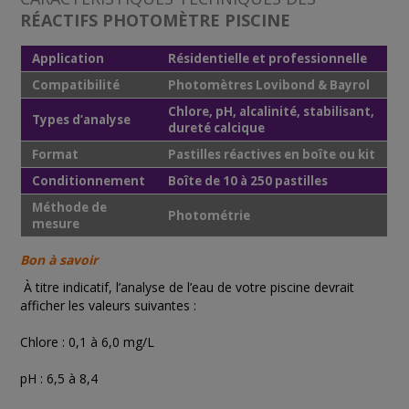
RÉACTIFS PHOTOMÈTRE PISCINE
Application
Résidentielle et professionnelle
Compatibilité
Photomètres Lovibond & Bayrol
Chlore, pH, alcalinité, stabilisant,
Types d’analyse
dureté calcique
Format
Pastilles réactives en boîte ou kit
Conditionnement
Boîte de 10 à 250 pastilles
Méthode de
Photométrie
mesure
Bon à savoir
À titre indicatif, l’analyse de l’eau de votre piscine devrait
afficher les valeurs suivantes :
Chlore : 0,1 à 6,0 mg/L
pH : 6,5 à 8,4