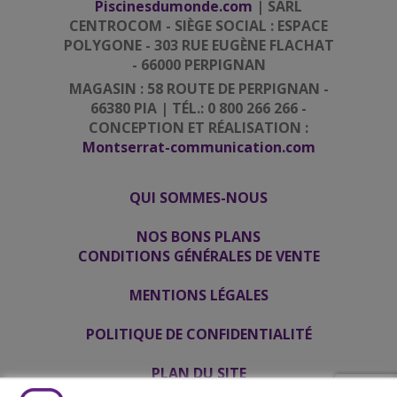
Piscinesdumonde.com
| SARL
CENTROCOM - SIÈGE SOCIAL : ESPACE
POLYGONE - 303 RUE EUGÈNE FLACHAT
- 66000 PERPIGNAN
MAGASIN : 58 ROUTE DE PERPIGNAN -
66380 PIA | TÉL.: 0 800 266 266 -
CONCEPTION ET RÉALISATION :
Montserrat-communication.com
QUI SOMMES-NOUS
|
|
NOS BONS PLANS
CONDITIONS GÉNÉRALES DE VENTE
|
MENTIONS LÉGALES
|
POLITIQUE DE CONFIDENTIALITÉ
|
PLAN DU SITE
|