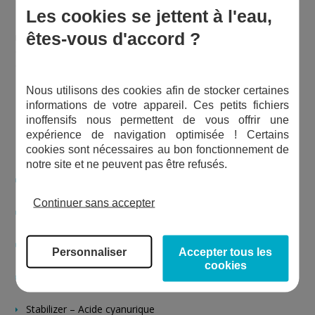
MD200, MD110, PoolDirect, PC Multidirect ou encore
Les cookies se jettent à l'eau,
Pooltester de Bayrol. Leur utilisation simple permet d’obtenir
êtes-vous d'accord ?
rapidement des résultats fiables sur les principaux paramètres
de votre bassin : chlore, pH, TAC, stabilisant, et maintenant
dureté calcique.
Nous utilisons des cookies afin de stocker certaines
Produits disponibles dans la gamme :
informations de votre appareil. Ces petits fichiers
inoffensifs nous permettent de vous offrir une
expérience de navigation optimisée ! Certains
cookies sont nécessaires au bon fonctionnement de
notre site et ne peuvent pas être refusés.
DPD1 – Chlore libre
Continuer sans accepter
DPD3 – Chlore total
pH Phenol Red – Mesure du pH
Personnaliser
Accepter tous les
cookies
Alkalinity – Titre alcalimétrique complet (TAC)
Stabilizer – Acide cyanurique