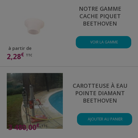
NOTRE GAMME
CACHE PIQUET
BEETHOVEN
VOIR LA GAMME
à partir de
€
2,28
TTC
CAROTTEUSE À EAU
POINTE DIAMANT
BEETHOVEN
AJOUTER AU PANIER
€
3 480,00
TTC