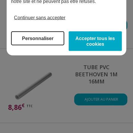
BEETHOVEN 1M
notre site et ne peuvent pas être refusés.
30MM
Continuer sans accepter
AJOUTER AU PANIER
€
8,86
TTC
Personnaliser
Accepter tous les
cookies
TUBE PVC
BEETHOVEN 1M
16MM
AJOUTER AU PANIER
€
8,86
TTC