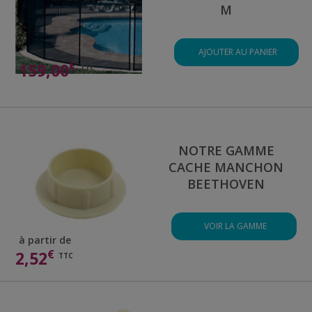
M
AJOUTER AU PANIER
€
159,00
TTC
NOTRE GAMME
CACHE MANCHON
BEETHOVEN
VOIR LA GAMME
à partir de
€
2,52
TTC