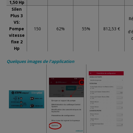
1,50 Hp
Silen
Plus 3
Ré
VS:
Pompe
150
62%
55%
812,53 €
d'
vitesse
fixe 2
Hp
Quelques images de l'application