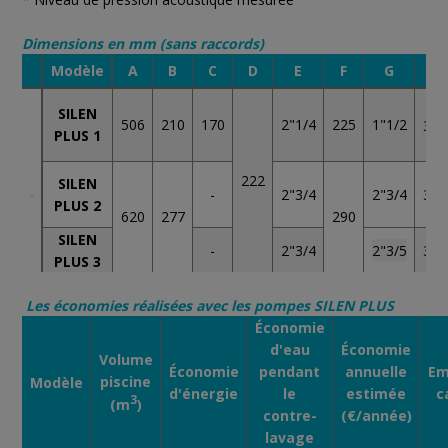
Dimensions en mm (sans raccords)
Modèle
A
B
C
D
E
F
G
H
SILEN
506
210
170
2"1/4
225
1"1/2
308
PLUS 1
222
SILEN
325
-
2"3/4
2"3/4
PLUS 2
620
277
290
SILEN
-
2"3/4
2"3/5
325
PLUS 3
Les économies réalisées avec les pompes SILEN PLUS
Économie
d'eau
Économie
Volume
Économie
pendant
annuelle
Em
piscine
Modèle
d'énergie
le
estimée
c
3
(m
)
contre-
(€/année)
lavage