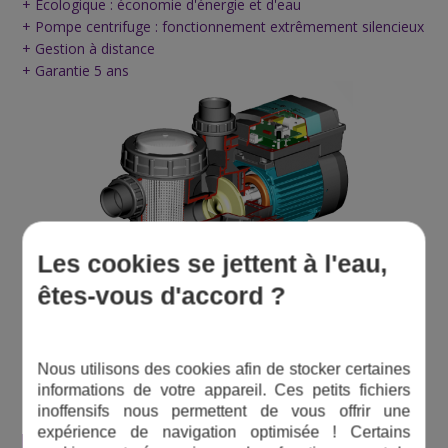
+ Écologique : économie d'énergie et d'eau
+ Pompe centrifuge : fonctionnement extrêmement silencieux
+ Gestion à distance
+ Garantie 5 ans
Les cookies se jettent à l'eau,
êtes-vous d'accord ?
Nous utilisons des cookies afin de stocker certaines
CARACTÉRISTIQUES TECHNIQUES DE
informations de votre appareil. Ces petits fichiers
LA SILEN PLUS
inoffensifs nous permettent de vous offrir une
expérience de navigation optimisée ! Certains
Corps de pompe, flasques