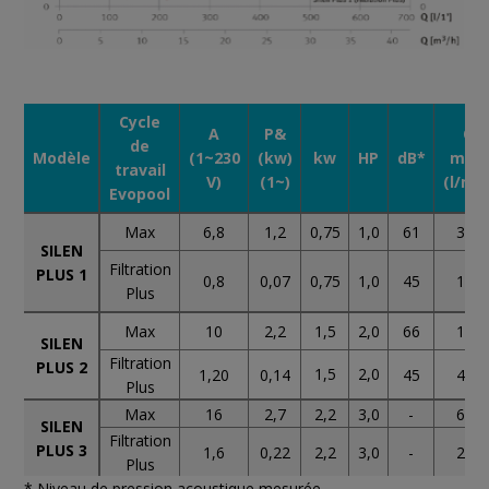
Cycle
A
P&
Q
de
Modèle
(1~230
(kw)
kw
HP
dB*
max.
travail
V)
(1~)
(l/min
Evopool
1,2
340
Max
6,8
0,75
1,0
61
SILEN
Filtration
PLUS 1
0,07
140
0,8
0,75
1,0
45
Plus
Max
10
2,2
66
190
1,5
2,0
SILEN
Filtration
PLUS 2
1,5
2,0
1,20
0,14
45
425
Plus
Max
16
2,7
2,2
3,0
-
650
SILEN
Filtration
PLUS 3
1,6
0,22
2,2
3,0
-
280
Plus
* Niveau de pression acoustique mesurée