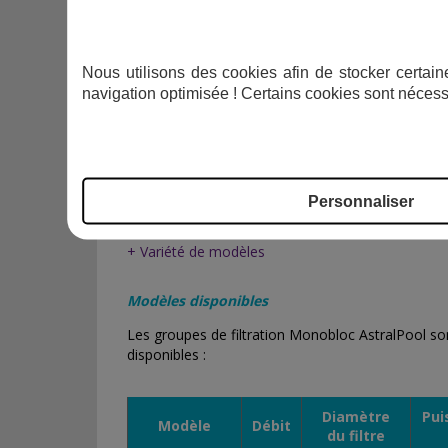
en place rapide.
Robustesse et durabilité
: cuve en PEHD haute r
Nous utilisons des cookies afin de stocker certaine
navigation optimisée ! Certains cookies sont nécess
Normes de sécurité
: conforme aux exigences E
sûr.
LES POINTS FORTS DES MONOBLOC :
Personnaliser
+ Installation rapide
+ Durabilité accrue
+ Variété de modèles
Modèles disponibles
Les groupes de filtration Monobloc AstralPool son
disponibles :
Diamètre
Pui
Modèle
Débit
du filtre