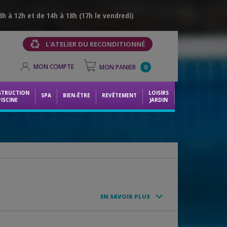
h à 12h et de 14h à 18h (17h le vendredi)
L'ATELIER DU RECONDITIONNÉ
MON COMPTE
MON PANIER
0
STRUCTION
LOISIRS
SPA
BIEN-ÊTRE
REVÊTEMENT
PISCINE
JARDIN
EN SAVOIR PLUS