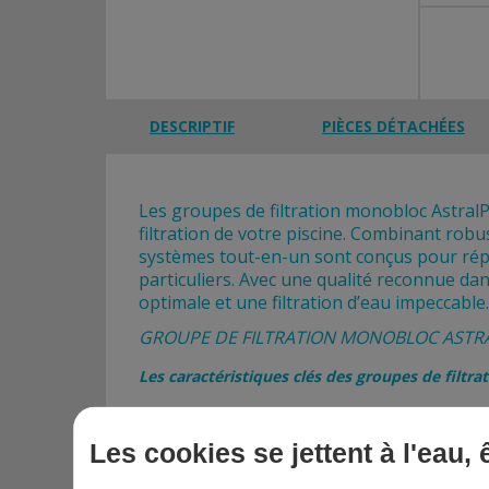
DESCRIPTIF
PIÈCES DÉTACHÉES
Les groupes de filtration monobloc AstralPo
filtration de votre piscine. Combinant robus
systèmes tout-en-un sont conçus pour ré
particuliers. Avec une qualité reconnue da
optimale et une filtration d’eau impeccable.
GROUPE DE FILTRATION MONOBLOC ASTR
Les caractéristiques clés des groupes de filtr
Les cookies se jettent à l'eau,
Installation simplifiée
: système tout-en-un avec