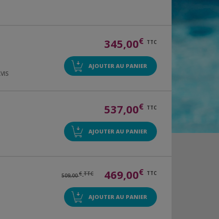
€
345,00
TTC
AJOUTER AU PANIER
AVIS
€
537,00
TTC
AJOUTER AU PANIER
€
469,00
TTC
€
TTC
509,00
AJOUTER AU PANIER