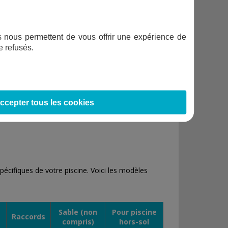
ifs nous permettent de vous offrir une expérience de
e refusés.
ccepter tous les cookies
écifiques de votre piscine. Voici les modèles
Sable (non
Pour piscine
Raccords
compris)
hors-sol