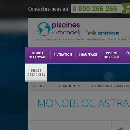
Contactez-nous au
+ de 50 ans d’expérience dans le domaine de la piscine et du bien-êtr
ROBOT
PISCINE
É
FILTRATION
CHAUFFAGE
NETTOYAGE
HORS-SOL
PIÈCES
DÉTACHÉES
ACCUEIL
FILTRATION
GROUPE DE FILTRATION
MONOBLOC ASTRA