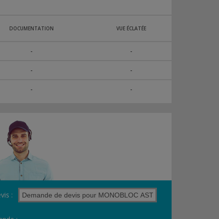
DOCUMENTATION
VUE ÉCLATÉE
-
-
-
-
-
-
vis :