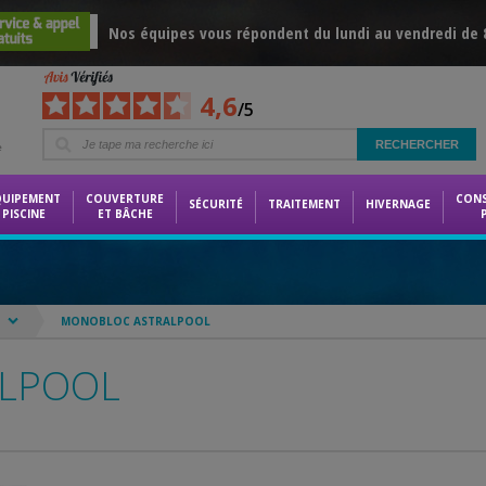
Nos équipes vous répondent du lundi au vendredi de 8
4,6
/5
e
QUIPEMENT
COUVERTURE
CON
SÉCURITÉ
TRAITEMENT
HIVERNAGE
PISCINE
ET BÂCHE
MONOBLOC ASTRALPOOL
LPOOL