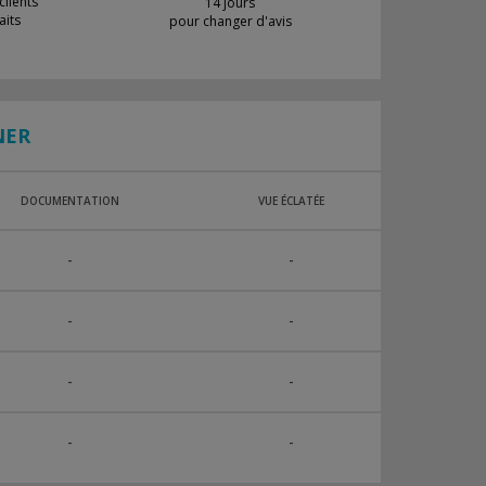
lients
14 jours
aits
pour changer d'avis
NER
DOCUMENTATION
VUE ÉCLATÉE
-
-
-
-
-
-
-
-