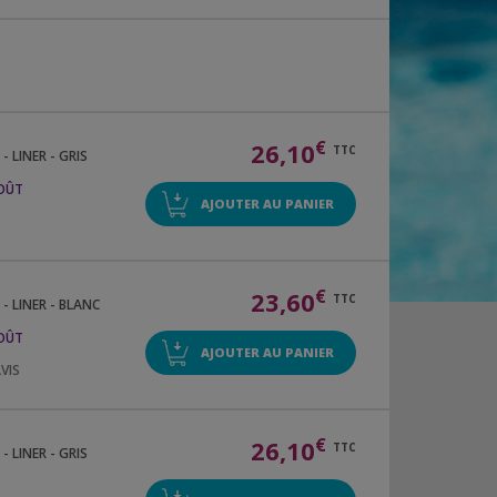
€
26,10
TTC
 LINER - GRIS
AOÛT
AJOUTER AU PANIER
€
23,60
TTC
- LINER - BLANC
AOÛT
AJOUTER AU PANIER
AVIS
€
26,10
TTC
 LINER - GRIS