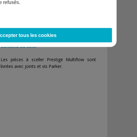
e refusés.
Montage
À visser extérieur 2"
Diamètre
Ø 50 mm
3
Débit
6 m
/h
ccepter tous les cookies
Contenu du colis
Les pièces à sceller Prestige Multiflow sont
livrées avec joints et vis Parker.