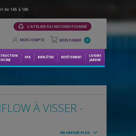
et de 14h à 18h
L'ATELIER DU RECONDITIONNÉ
MON COMPTE
MON PANIER
0
STRUCTION
LOISIRS
SPA
BIEN-ÊTRE
REVÊTEMENT
PISCINE
JARDIN
FLOW À VISSER -
EN SAVOIR PLUS