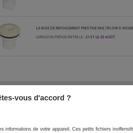
LA
BUSE DE REFOULEMENT PRESTIGE MULTIFLOW À VISSER -
LIVRAISON PRÉVUE ENTRE LE :
21 ET LE 25 AOÛT
 êtes-vous d'accord ?
s
buses de refoulement Prestige Multiflow à
s informations de votre appareil. Ces petits fichiers inoffens
S PIECES ESSENTIELLES DES TRAVAUX PISCINE