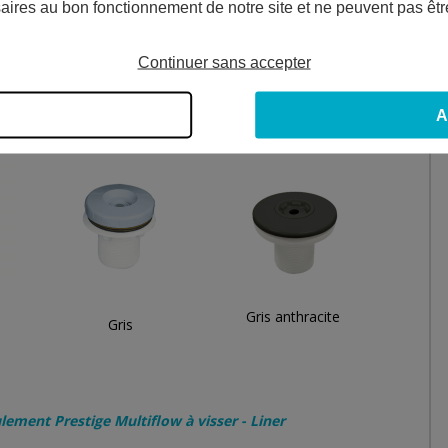
aires au bon fonctionnement de notre site et ne peuvent pas êtr
Continuer sans accepter
atégorie
pièce à sceller
.
A
ivantes :
Gris anthracite
Gris
lement Prestige Multiflow à visser - Liner