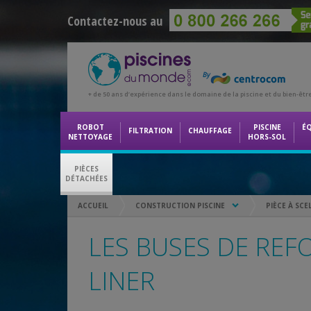
Contactez-nous au
+ de 50 ans d’expérience dans le domaine de la piscine et du bien-êtr
ROBOT
PISCINE
É
FILTRATION
CHAUFFAGE
NETTOYAGE
HORS-SOL
PIÈCES
DÉTACHÉES
ACCUEIL
CONSTRUCTION PISCINE
PIÈCE À SCE
LES BUSES DE REF
LINER