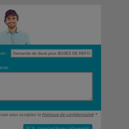
vis :
nde :
case vous acceptez la
Politique de confidentialité
*