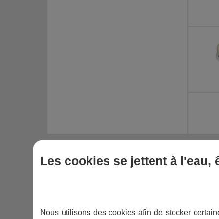
DESCRIPTIF
DOCUMENTATION
Les cookies se jettent à l'eau,
Finalisez votre piscine en optant pour ce
visser
!
Nous utilisons des cookies afin de stocker certaine
LES BUSES DE REFOULEMENT OU L'UNE DE