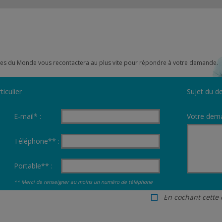
scines du Monde vous recontactera au plus vite pour répondre à votre demande.
ticulier
Sujet du de
E-mail* :
Votre dema
Téléphone** :
Portable** :
** Merci de renseigner au moins un numéro de téléphone
En cochant cette 