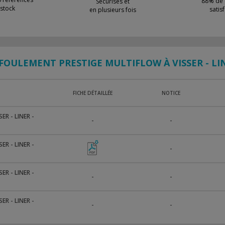
88% de c
Sécurisés et
 stock
satisf
en plusieurs fois
EFOULEMENT PRESTIGE MULTIFLOW À VISSER - LI
FICHE DÉTAILLÉE
NOTICE
R - LINER -
-
-
R - LINER -
-
R - LINER -
-
-
R - LINER -
-
-