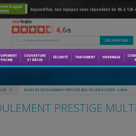
Aujourd’hui, nos équipes vous répondent de 8h à 12h 
4,6
/5
e
QUIPEMENT
COUVERTURE
CON
SÉCURITÉ
TRAITEMENT
HIVERNAGE
PISCINE
ET BÂCHE
LLER
BUSES DE REFOULEMENT PRESTIGE MULTIFLOW À VISSER - LINER
OULEMENT PRESTIGE MULTI