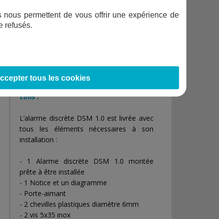
Compatible
ifs nous permettent de vous offrir une expérience de
Oui
report d'alarme
e refusés.
Portée
7m
Poids
2,6 kg
Fabrication
Française
ccepter tous les cookies
Ce que vous trouverez dans votre
colis :
L’alarme discrète DSM 1.0 est livrée avec
tous les éléments nécessaires à son
installation :
- 1 Alarme discrète DSM 1.0 montée
prête à être installée
- 1 Notice et un diagramme
- Porte-aimant
- 2 chevilles plastiques diamètre 6mm
- 2 vis 5x35 inox