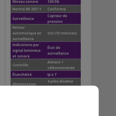
Niveau sonore
100 Db
Norme 90-307-1
Conforme
Capteur de
Surveillance
pression
Retour
automatique en
Oui (15 minutes)
surveillance
Indications par
État de
signal lumineux
surveillance
et sonore
Aimant +
Contrôle
télécommande
Étanchéité
Ip x 7
4 piles Alcaline
Alimentation
(fournies)
Piscines
enterrées, semi-
Compatibilité
enterrées et hors
sol / volet
roulant