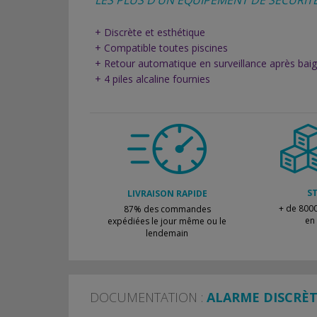
LES PLUS D’UN ÉQUIPEMENT DE SÉCURITÉ
+ Discrète et esthétique
+ Compatible toutes piscines
+ Retour automatique en surveillance après bai
+ 4 piles alcaline fournies
S
LIVRAISON RAPIDE
+ de 8000
87% des commandes
en
expédiées le jour même ou le
lendemain
DOCUMENTATION :
ALARME DISCRÈ