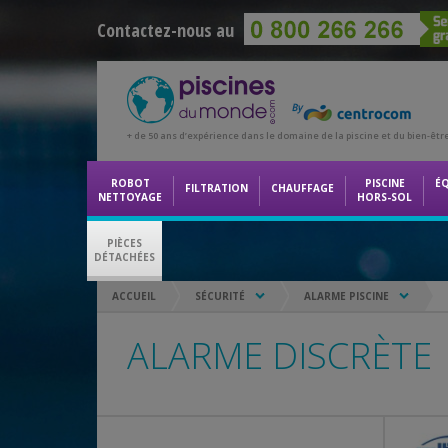
Contactez-nous au
+ de 50 ans d’expérience dans le domaine de la piscine et du bien-êtr
ROBOT
PISCINE
É
FILTRATION
CHAUFFAGE
NETTOYAGE
HORS-SOL
PIÈCES
DÉTACHÉES
ACCUEIL
SÉCURITÉ
ALARME PISCINE
ALARME DISCRÈTE