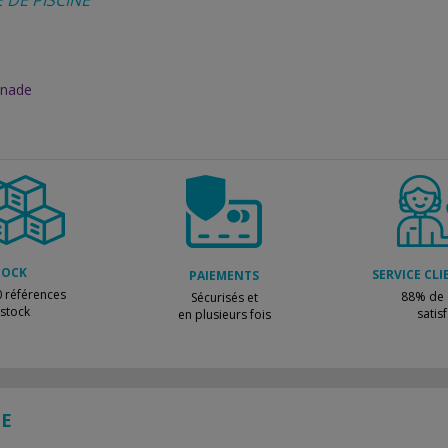
 DE PISCINE
gnade
TOCK
SERVICE CLI
PAIEMENTS
 références
88% de c
Sécurisés et
 stock
satisf
en plusieurs fois
TE