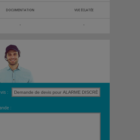
DOCUMENTATION
VUE ÉCLATÉE
-
-
vis :
nde :