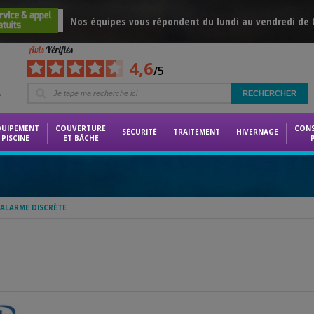
Nos équipes vous répondent du lundi au vendredi de 8
4,6
/5
e
QUIPEMENT
COUVERTURE
CON
SÉCURITÉ
TRAITEMENT
HIVERNAGE
PISCINE
ET BÂCHE
ALARME DISCRÈTE