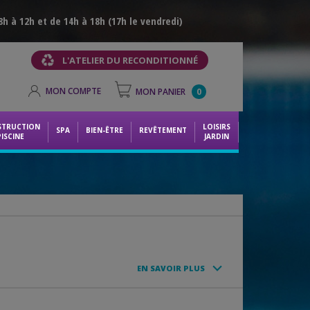
h à 12h et de 14h à 18h (17h le vendredi)
L'ATELIER DU RECONDITIONNÉ
MON COMPTE
MON PANIER
0
STRUCTION
LOISIRS
SPA
BIEN-ÊTRE
REVÊTEMENT
PISCINE
JARDIN
EN SAVOIR PLUS