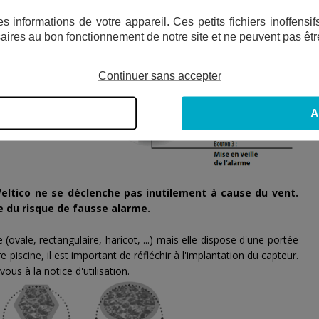
lement.
s informations de votre appareil. Ces petits fichiers inoffens
aires au bon fonctionnement de notre site et ne peuvent pas êtr
Continuer sans accepter
A
 Weltico ne se déclenche pas inutilement à cause du vent.
e du risque de fausse alarme.
(ovale, rectangulaire, haricot, ...) mais elle dispose d'une portée
piscine, il est important de réfléchir à l'implantation du capteur.
vous à la notice d'utilisation.