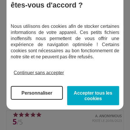
Conforme, cependant le teflon fourni est trop fin, malgré
êtes-vous d'accord ?
les les 20 tours, il a eu fuite. J ai ete oblige de mettre de la
pate a joint pour faire l etancheité raccord/pompe
Nous utilisons des cookies afin de stocker certaines
informations de votre appareil. Ces petits fichiers
C. STÉPHANE
inoffensifs nous permettent de vous offrir une
5
/5
POSTÉ LE 06/06/2026
expérience de navigation optimisée ! Certains
cookies sont nécessaires au bon fonctionnement de
notre site et ne peuvent pas être refusés.
SUITE À UNE COMMANDE
DU 05/05/2026
Continuer sans accepter
Conformité parfaite à la commande
Personnaliser
Accepter tous les
cookies
A. ANONYMOUS
5
/5
POSTÉ LE 20/06/2023