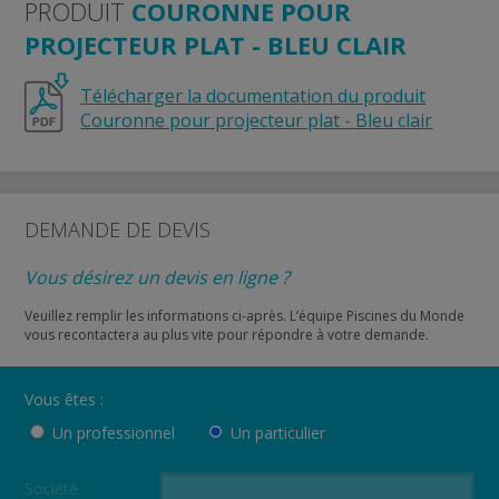
PRODUIT
COURONNE POUR
PROJECTEUR PLAT - BLEU CLAIR
Télécharger la documentation du produit
Couronne pour projecteur plat - Bleu clair
DEMANDE DE DEVIS
Vous désirez un devis en ligne ?
Veuillez remplir les informations ci-après. L’équipe Piscines du Monde
vous recontactera au plus vite pour répondre à votre demande.
Vous êtes :
Un professionnel
Un particulier
Société :