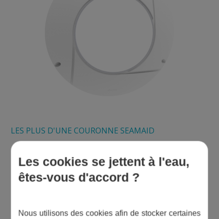
LES PLUS D'UNE COURONNE SEAMAID
+ S'adapte parfaitement sur tous les projecteurs plats 60 ou
Les cookies se jettent à l'eau,
90 LED Seamaid
+ plusieurs coloris
êtes-vous d'accord ?
Nous utilisons des cookies afin de stocker certaines