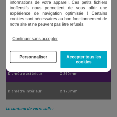
informations de votre appareil. Ces petits fichiers
CARACTÉRISTIQUES TECHNIQUES DES
inoffensifs nous permettent de vous offrir une
COURONNES SEAMAID
POUR PROJECTEUR
expérience de navigation optimisée ! Certains
cookies sont nécessaires au bon fonctionnement de
PLAT
notre site et ne peuvent pas être refusés.
Matériau couronne
ASA ou ABS
Continuer sans accepter
Couleur
gris clair, gris moyen, bleu
Personnaliser
Accepter tous les
clair, sable, métallisé
cookies
Diamètre extérieur
Ø 290 mm
Diamètre intérieur
Ø 170 mm
Le contenu de votre colis :