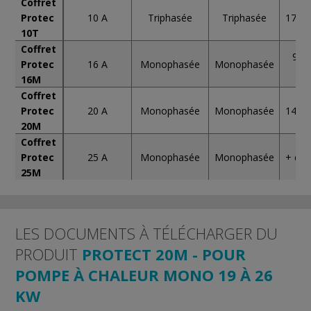
Coffret
Protec
10 A
Triphasée
Triphasée
17 à 
10T
Coffret
9 à 
Protec
16 A
Monophasée
Monophasée
k
16M
Coffret
Protec
20 A
Monophasée
Monophasée
14 à 
20M
Coffret
Protec
25 A
Monophasée
Monophasée
+ de 
25M
LES DOCUMENTS À TÉLÉCHARGER DU
PRODUIT
PROTECT 20M - POUR
POMPE À CHALEUR MONO 19 À 26
KW