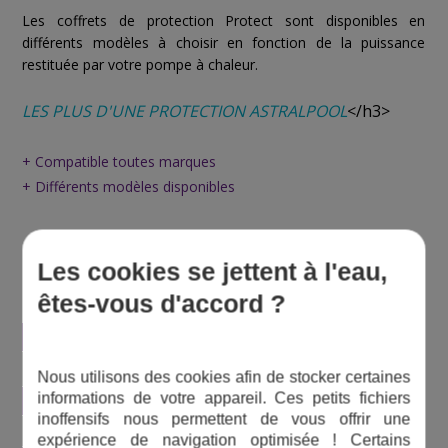
Les coffrets de protection Protect sont disponibles en
différents modèles à choisir en fonction de la puissance
restituée par votre pompe à chaleur.
LES PLUS D'UNE PROTECTION ASTRALPOOL
<
/h3>
+ Compatible toutes marques
+ Différents modèles disponibles
CARACTÉRISTIQUES TECHNIQUES DES
Les cookies se jettent à l'eau,
COFFRETS DE PROTECTION PROTECT
êtes-vous d'accord ?
Tension
Monophasé ou triphasé
Interrupteur différentiel
30 mA
Nous utilisons des cookies afin de stocker certaines
informations de votre appareil. Ces petits fichiers
Type de disjoncteur
Courbe D
inoffensifs nous permettent de vous offrir une
Pour pompe à chaleur
De 2,5 à 25 kW
expérience de navigation optimisée ! Certains