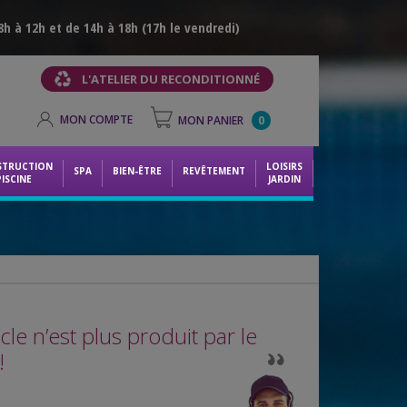
h à 12h et de 14h à 18h (17h le vendredi)
L'ATELIER DU RECONDITIONNÉ
MON COMPTE
MON PANIER
0
STRUCTION
LOISIRS
SPA
BIEN-ÊTRE
REVÊTEMENT
PISCINE
JARDIN
icle n’est plus produit par le
!