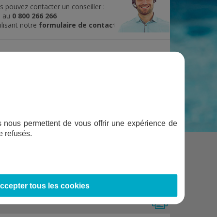
 pouvez contacter un conseiller :
e au
0 800 266 266
ilisant notre
formulaire de contact
RÉFÉRENCE :
676500
ifs nous permettent de vous offrir une expérience de
e refusés.
ccepter tous les cookies