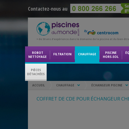
Contactez-nous au
+ de 50 ans d’expérience dans le domaine de la piscine et du bien-êtr
ROBOT
PISCINE
É
FILTRATION
CHAUFFAGE
NETTOYAGE
HORS-SOL
PIÈCES
DÉTACHÉES
ACCUEIL
CHAUFFAGE
ÉCHANGEUR PISCINE
COFFRET DE CDE POUR ÉCHANGEUR CH