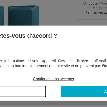
Un doute ? Vous
• Par téléphon
• Par mail en ut
GARANTIE :
2 ANS
 êtes-vous d'accord ?
s informations de votre appareil. Ces petits fichiers inoffens
aires au bon fonctionnement de notre site et ne peuvent pas êtr
Continuer sans accepter
A