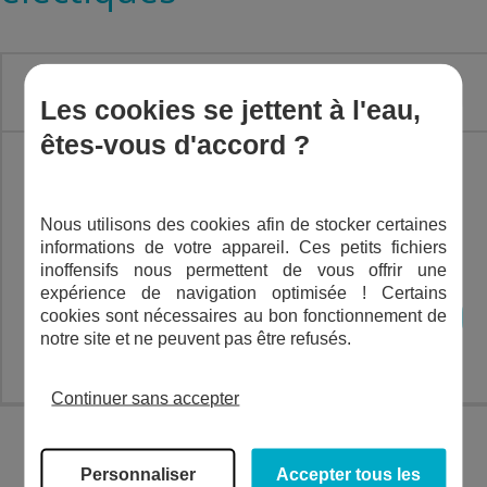
Les cookies se jettent à l'eau,
êtes-vous d'accord ?
VIGILEC ECO FILL 2 -
SPÉCIAL PISCINE À
Nous utilisons des cookies afin de stocker certaines
informations de votre appareil. Ces petits fichiers
DÉBORDEMENT
inoffensifs nous permettent de vous offrir une
expérience de navigation optimisée ! Certains
cookies sont nécessaires au bon fonctionnement de
AJOUTER AU PANIER
€
548,34
notre site et ne peuvent pas être refusés.
TTC
Continuer sans accepter
Toscano
c'est le
Personnaliser
Accepter tous les
spécialiste des