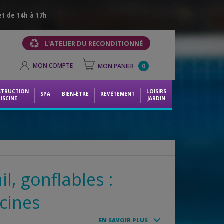
et de 14h à 17h
L'ATELIER DU RECONDITIONNÉ
MON COMPTE
MON PANIER
0
STRUCTION
LOISIRS
SPA
BIEN-ÊTRE
REVÊTEMENT
PISCINE
JARDIN
il, gonflables :
cines
EN SAVOIR PLUS