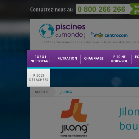
Contactez-nous au
+ de 50 ans d’expérience dans le domaine de la piscine et du bien-êtr
ROBOT
PISCINE
É
FILTRATION
CHAUFFAGE
NETTOYAGE
HORS-SOL
PIÈCES
DÉTACHÉES
ACCUEIL
JILONG
Jilo
bou