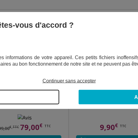
Expédié en 24h
 êtes-vous d'accord ?
s informations de votre appareil. Ces petits fichiers inoffens
aires au bon fonctionnement de notre site et ne peuvent pas êtr
Continuer sans accepter
A
AUTOPORTANTE MARIN - RONDE - Ø 3 M
PISCINE GONFLABLE KIDDY
X 0,76 M
79,00
€
9,90
€
TTC
TTC
€
TTC
99,00