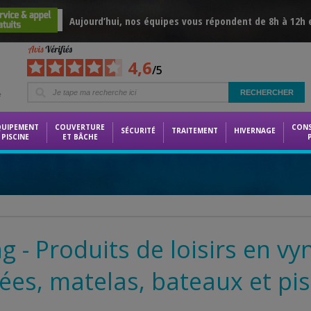
Aujourd’hui, nos équipes vous répondent de 8h à 12h 
4,6
/5
e
QUIPEMENT
COUVERTURE
CON
SÉCURITÉ
TRAITEMENT
HIVERNAGE
PISCINE
ET BÂCHE
ng - Produits de loisirs en vyn
ées, matelas, bateaux et pis