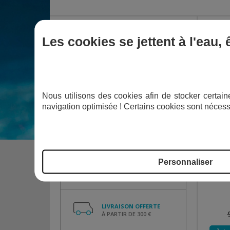
Catégories
Les cookies se jettent à l'eau,
Piscine autoportante
Piscine enfant
Nous utilisons des cookies afin de stocker certaine
navigation optimisée ! Certains cookies sont nécess
PAIEMENT PLUSIEURS FOIS
SIMPLE ET RAPIDE
Personnaliser
PISCINE 
AVIS VÉRIFIÉS
LIVRAISON OFFERTE
À PARTIR DE 300 €