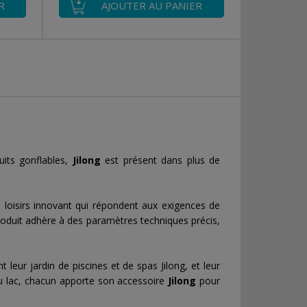
R
AJOUTER AU PANIER
uits gonflables,
Jilong
est présent dans plus de
loisirs innovant qui répondent aux exigences de
duit adhère à des paramètres techniques précis,
eur jardin de piscines et de spas Jilong, et leur
u lac, chacun apporte son accessoire
Jilong
pour