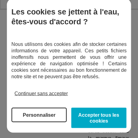
Les cookies se jettent à l'eau,
êtes-vous d'accord ?
Emaux Water
Technology
doit
sa renommée sur le
marché des
Nous utilisons des cookies afin de stocker certaines
particuliers et
informations de votre appareil. Ces petits fichiers
commercial à la
inoffensifs nous permettent de vous offrir une
qualité de ses
expérience de navigation optimisée ! Certains
produits destinés au
cookies sont nécessaires au bon fonctionnement de
traitement de l’eau
notre site et ne peuvent pas être refusés.
de la piscine.
Filtres
à sable, pompes,
Continuer sans accepter
éclairage et
désinfection de
l’eau
– retrouvez
Personnaliser
Accepter tous les
tout l’équipement
cookies
piscine dont vous
aurez besoin dans
la marque Emaux